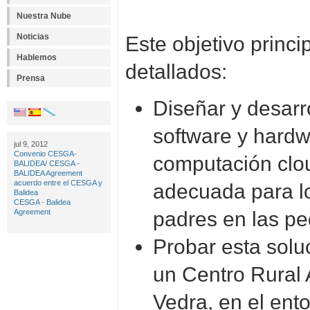
Nuestra Nube
Noticias
Este objetivo princi
Hablemos
detallados:
Prensa
Diseñar y desarr
software y hard
jul 9, 2012
Convenio CESGA-
computación clou
BALIDEA/ CESGA -
BALIDEA Agreement
acuerdo entre el CESGA y
adecuada para lo
Balidea
CESGA - Balidea
padres en las pe
Agreement
Probar esta solu
un Centro Rural
Vedra, en el ent