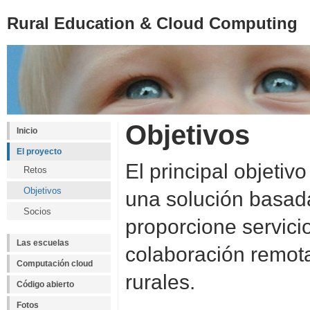
Rural Education & Cloud Computing
Objetivos
Inicio
El proyecto
El principal objetiv
Retos
Objetivos
una solución basad
Socios
proporcione servici
Las escuelas
colaboración remota
Computación cloud
rurales.
Código abierto
Fotos