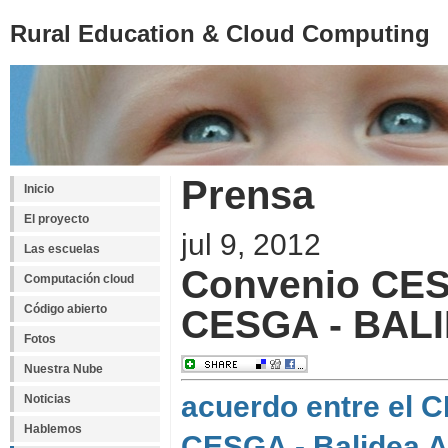
Rural Education & Cloud Computing
Prensa
Inicio
El proyecto
jul 9, 2012
Las escuelas
Convenio CE
Computación cloud
Código abierto
CESGA - BAL
Fotos
Nuestra Nube
acuerdo entre el 
Noticias
Hablemos
CESGA - Balidea 